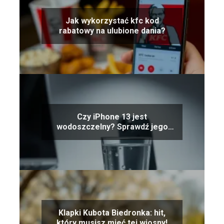
Jak wykorzystać kfc kod
rabatowy na ulubione dania?
Czy iPhone 13 jest
wodoszczelny? Sprawdź jego
odporność na wodę!
Klapki Kubota Biedronka: hit,
który musisz mieć tej wiosny!