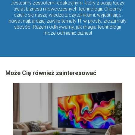
Jesteśmy zespołem redakcyjnym, który z pasją łączy
świat biznesu i nowoczesnych technologii. Chcemy
dzielić się naszą wiedzą z czytelnikami, wyjaśniając
nawet najbardziej zawiłe tematy IT w prosty, zrozumiały
sposób. Razem odkrywamy, jak magia technologii
może odmienić biznes!
Może Cię również zainteresować