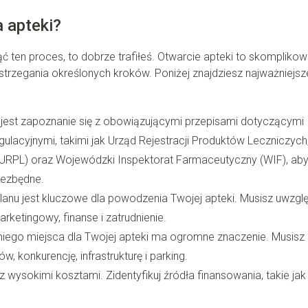
 apteki?
ć ten proces, to dobrze trafiłeś. Otwarcie apteki to skomplikow
strzegania określonych kroków. Poniżej znajdziesz najważniejsz
est zapoznanie się z obowiązującymi przepisami dotyczącymi
ulacyjnymi, takimi jak Urząd Rejestracji Produktów Leczniczych
RPL) oraz Wojewódzki Inspektorat Farmaceutyczny (WIF), ab
iezbędne.
planu jest kluczowe dla powodzenia Twojej apteki. Musisz uwzgl
arketingowy, finanse i zatrudnienie.
niego miejsca dla Twojej apteki ma ogromne znaczenie. Musisz
w, konkurencję, infrastrukturę i parking.
 wysokimi kosztami. Zidentyfikuj źródła finansowania, takie jak