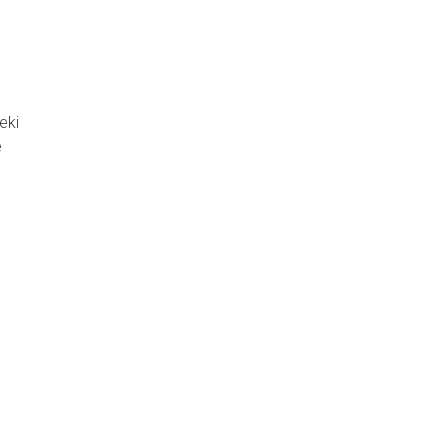
eki
e