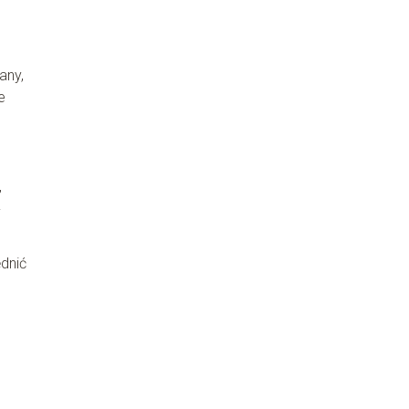
any,
e
,
y
ędnić