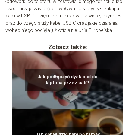
ładowarki do telefonu w zestawie, dlatego też tak dużo
osób musi je zakupić, co wpływa na statystyki zakupu
kabli w USB C. Dzięki temu tekstowi już wiesz, czym jest
oraz do czego służy kabel USB C oraz jakie działania
wobec niego podjęła już oficjalnie Unia Europejska.
Zobacz także:
Jak podłączyć dysk ssd do
laptopa przez usb?
Jak sprawdzić pamięć ram w