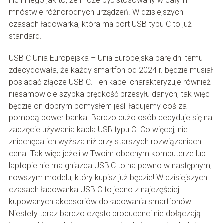
nic innego jak to, że może być stosowany w całym
mnóstwie różnorodnych urządzeń. W dzisiejszych
czasach ładowarka, która ma port USB typu C to już
standard.
USB C Unia Europejska – Unia Europejska parę dni temu
zdecydowała, że każdy smartfon od 2024 r. będzie musiał
posiadać złącze USB C. Ten kabel charakteryzuje również
niesamowicie szybka prędkość przesyłu danych, tak więc
będzie on dobrym pomysłem jeśli ładujemy coś za
pomocą power banka. Bardzo dużo osób decyduje się na
zaczęcie używania kabla USB typu C. Co więcej, nie
zniechęca ich wyższa niż przy starszych rozwiązaniach
cena. Tak więc jeżeli w Twoim obecnym komputerze lub
laptopie nie ma gniazda USB C to na pewno w następnym,
nowszym modelu, który kupisz już będzie! W dzisiejszych
czasach ładowarka USB C to jedno z najczęściej
kupowanych akcesoriów do ładowania smartfonów.
Niestety teraz bardzo często producenci nie dołączają